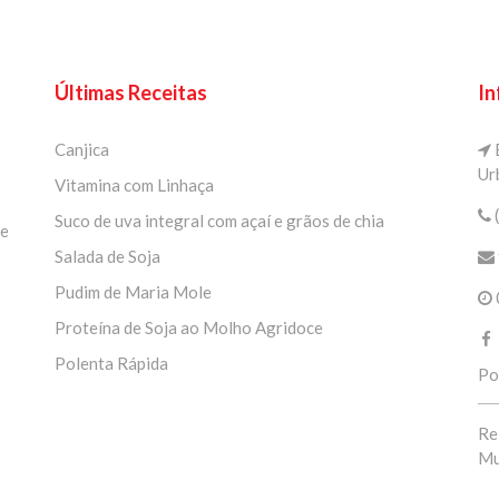
Últimas Receitas
In
Canjica
E
Ur
Vitamina com Linhaça
Suco de uva integral com açaí e grãos de chia
de
Salada de Soja
Pudim de Maria Mole
Proteína de Soja ao Molho Agridoce
Polenta Rápida
Po
Re
Mu