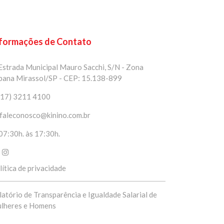
formações de Contato
strada Municipal Mauro Sacchi, S/N - Zona
bana Mirassol/SP - CEP: 15.138-899
(17) 3211 4100
faleconosco@kinino.com.br
07:30h. às 17:30h.
lítica de privacidade
latório de Transparência e Igualdade Salarial de
lheres e Homens