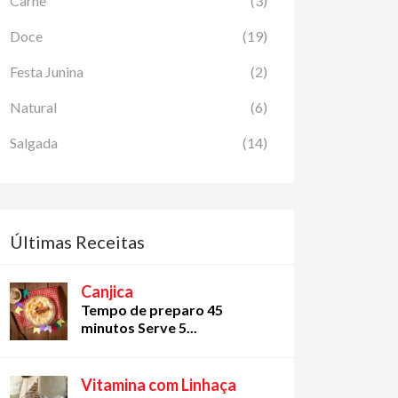
Carne
(3)
Doce
(19)
Festa Junina
(2)
Natural
(6)
Salgada
(14)
Últimas Receitas
Canjica
Tempo de preparo 45
minutos Serve 5...
Vitamina com Linhaça