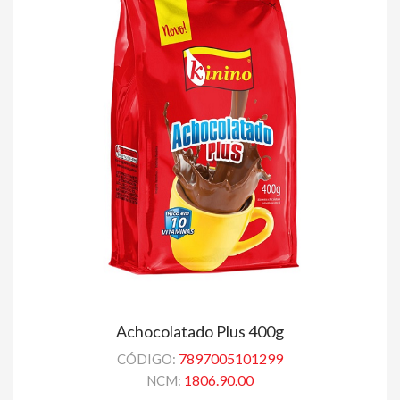
Achocolatado Plus 400g
7897005101299
CÓDIGO:
1806.90.00
NCM: