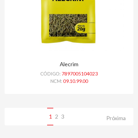
Alecrim
7897005104023
CÓDIGO:
09.10.99.00
NCM:
1
2
3
Próxima