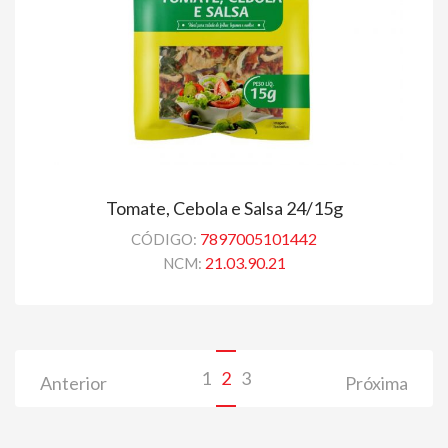
Tomate, Cebola e Salsa 24/15g
7897005101442
CÓDIGO:
21.03.90.21
NCM:
1
2
3
Anterior
Próxima