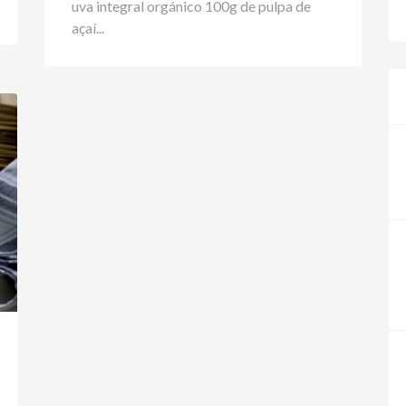
uva integral orgánico 100g de pulpa de
açaí...