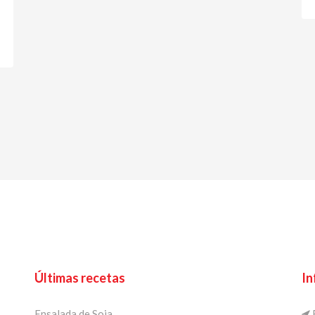
Últimas recetas
In
Ensalada de Soja
E