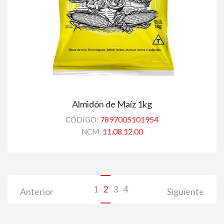
Almidón de Maíz 1kg
7897005101954
CÓDIGO:
11.08.12.00
NCM:
1
2
3
4
Anterior
Siguiente